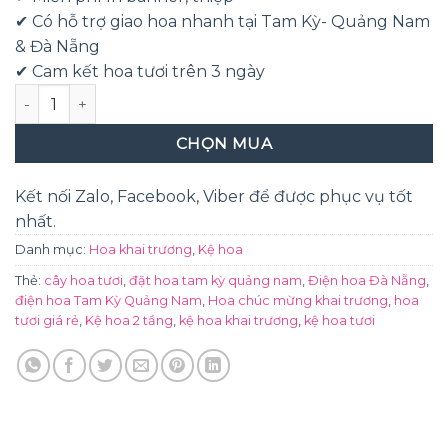
✔ Có hỗ trợ giao hoa nhanh tại Tam Kỳ- Quảng Nam
& Đà Nẵng
✔ Cam kết hoa tươi trên 3 ngày
Vinh Quang số lượng
CHỌN MUA
Kết nối Zalo, Facebook, Viber để được phục vụ tốt
nhất.
Danh mục:
Hoa khai trương
,
Kệ hoa
Thẻ:
cây hoa tươi
,
đặt hoa tam kỳ quảng nam
,
Điện hoa Đà Nẵng
,
điện hoa Tam Kỳ Quảng Nam
,
Hoa chúc mừng khai trương
,
hoa
tươi giá rẻ
,
Kệ hoa 2 tầng
,
kệ hoa khai trương
,
kệ hoa tươi