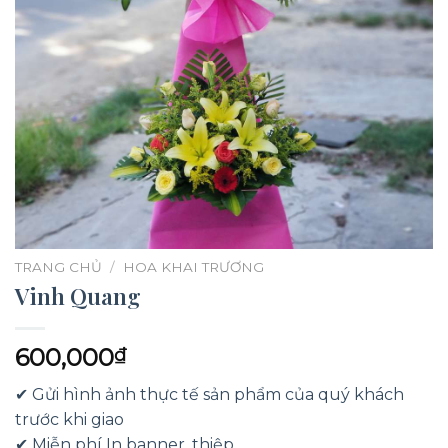
TRANG CHỦ
/
HOA KHAI TRƯƠNG
Vinh Quang
600,000
₫
✔ Gửi hình ảnh thực tế sản phẩm của quý khách
trước khi giao
✔ Miễn phí In banner, thiệp