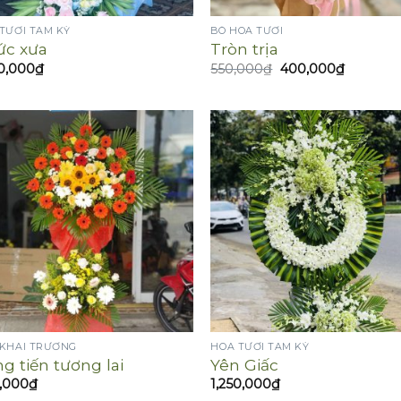
TƯƠI TAM KỲ
BÓ HOA TƯƠI
ức xưa
Tròn trịa
Giá
Giá
0,000
₫
550,000
₫
400,000
₫
gốc
hiện
là:
tại
550,000₫.
là:
400,000
 KHAI TRƯƠNG
HOA TƯƠI TAM KỲ
g tiến tương lai
Yên Giấc
,000
₫
1,250,000
₫