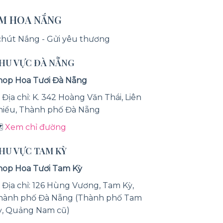
ỆM HOA NẮNG
chút Nắng - Gửi yêu thương
KHU VỰC ĐÀ NẴNG
hop Hoa Tươi Đà Nẵng
 Địa chỉ: K. 342 Hoàng Văn Thái, Liên
hiểu, Thành phố Đà Nẵng
️
Xem chỉ đường
KHU VỰC TAM KỲ
hop Hoa Tươi Tam Kỳ
 Địa chỉ: 126 Hùng Vương, Tam Kỳ,
hành phố Đà Nẵng (Thành phố Tam
ỳ, Quảng Nam cũ)