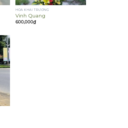
HOA KHAI TRƯƠNG
Vinh Quang
600,000
₫
₫.