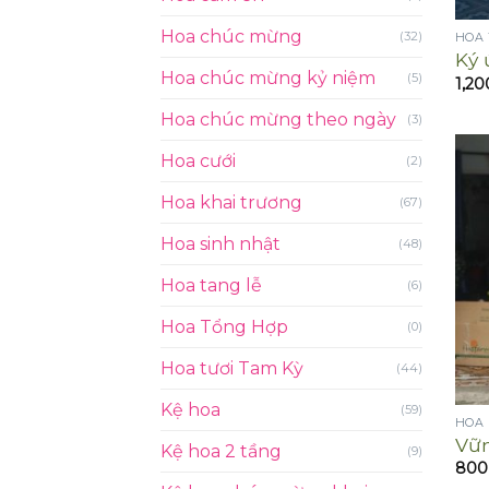
Hoa chúc mừng
(32)
HOA 
Ký 
Hoa chúc mừng kỷ niệm
(5)
1,20
Hoa chúc mừng theo ngày
(3)
Hoa cưới
(2)
Hoa khai trương
(67)
Hoa sinh nhật
(48)
Hoa tang lễ
(6)
Hoa Tổng Hợp
(0)
Hoa tươi Tam Kỳ
(44)
Kệ hoa
(59)
HOA
Vữn
Kệ hoa 2 tầng
(9)
800