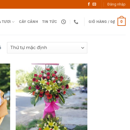
Đăng nhập
0
 TƯƠI
CÂY CẢNH
TIN TỨC
GIỎ HÀNG /
0
₫
ả