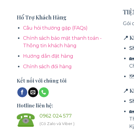
TI
Hổ Trợ Khách Hàng
Gói 
Câu hỏi thường gặp (FAQs)
📍 
Chính sách bảo mật thanh toán -
Thông tin khách hàng
S
Hướng dẫn đặt hàng
🏡
C
Chính sách đổi hàng

Kết nối với chúng tôi
📍 
S
Hotline liên hệ:

0962 024 577
T
(Có Zalo và Viber )
K