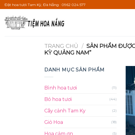
Bỏ
Đặt hoa tươi Tam Kỳ, Đà Nẵng : 0962 024 577
qua
nội
dung
TRANG CHỦ
/
SẢN PHẨM ĐƯỢC 
KỲ QUẢNG NAM”
DANH MỤC SẢN PHẨM
Bình hoa tươi
(11)
Bó hoa tươi
(44)
Cây cảnh Tam Ky
(2)
Giỏ Hoa
(18)
Hoa cảm ơn
(5)