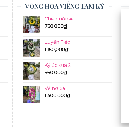
VÒNG HOA VIẾNG TAM KỲ
Chia buồn 4
750,000
₫
Luyến Tiếc
1,150,000
₫
Ký ức xưa 2
950,000
₫
Về nơi xa
1,400,000
₫
BÓ HOA TƯƠI