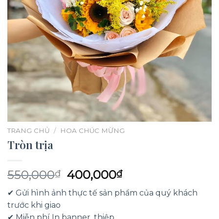
TRANG CHỦ
/
HOA CHÚC MỪNG
Tròn trịa
Giá
Giá
550,000
400,000
₫
₫
gốc
hiện
✔ Gửi hình ảnh thực tế sản phẩm của quý khách
là:
tại
trước khi giao
550,000₫.
là:
✔ Miễn phí In banner, thiệp