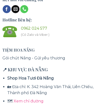
Hotline liên hệ:
0962 024 577
(Có Zalo và Viber )
TIỆM HOA NẮNG
Gói chút Nắng - Gửi yêu thương
📍 KHU VỰC ĐÀ NẴNG
Shop Hoa Tươi Đà Nẵng
🏡 Địa chỉ: K. 342 Hoàng Văn Thái, Liên Chiểu,
Thành phố Đà Nẵng
🗺️
Xem chỉ đường