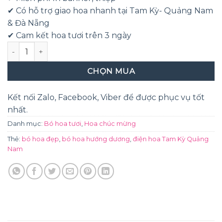
400,000₫.
✔ Có hỗ trợ giao hoa nhanh tại Tam Kỳ- Quảng Nam
& Đà Nẵng
✔ Cam kết hoa tươi trên 3 ngày
Tròn trịa số lượng
CHỌN MUA
Kết nối Zalo, Facebook, Viber để được phục vụ tốt
nhất.
Danh mục:
Bó hoa tươi
,
Hoa chúc mừng
Thẻ:
bó hoa đẹp
,
bó hoa hướng dương
,
điện hoa Tam Kỳ Quảng
Nam