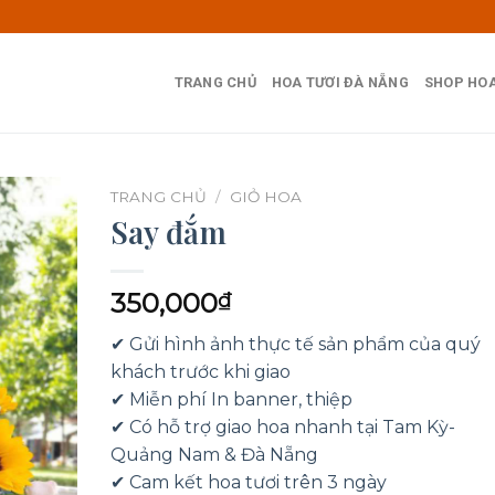
TRANG CHỦ
HOA TƯƠI ĐÀ NẴNG
SHOP HOA
TRANG CHỦ
/
GIỎ HOA
Say đắm
350,000
₫
✔ Gửi hình ảnh thực tế sản phẩm của quý
khách trước khi giao
✔ Miễn phí In banner, thiệp
✔ Có hỗ trợ giao hoa nhanh tại Tam Kỳ-
Quảng Nam & Đà Nẵng
✔ Cam kết hoa tươi trên 3 ngày