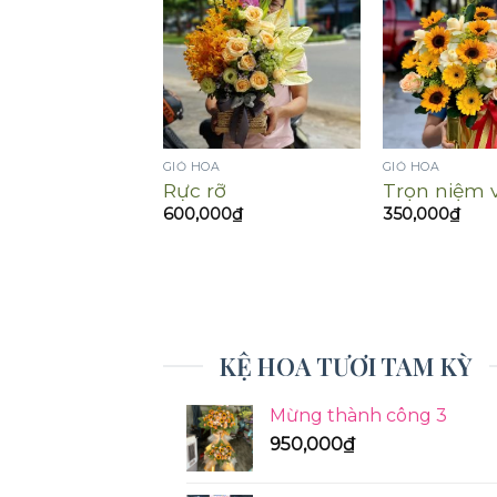
A
GIỎ HOA
GIỎ HOA
êu thương
Rực rỡ
Trọn niệm v
0
₫
600,000
₫
350,000
₫
KỆ HOA TƯƠI TAM KỲ
Mừng thành công 3
950,000
₫