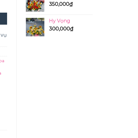
350,000
₫
Hy Vọng
300,000
₫
 vụ
oa
a