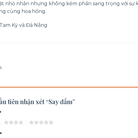
hật nhỏ nhắn nhưng không kém phần sang trọng với sự 
ng cùng hoa hồng.
i Tam Kỳ và Đà Nẵng
.
ầu tiên nhận xét “Say đắm”
*
4
5
*