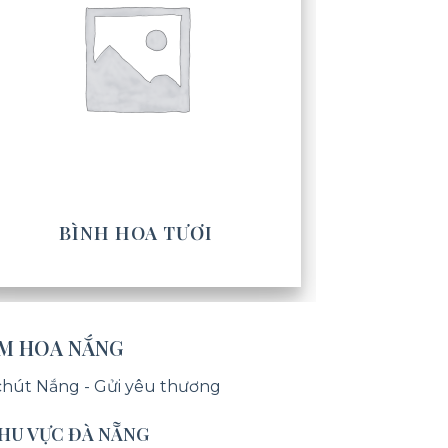
BÌNH HOA TƯƠI
ỆM HOA NẮNG
chút Nắng - Gửi yêu thương
KHU VỰC ĐÀ NẴNG