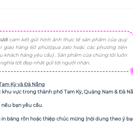
ươi
cam kết gửi hình ảnh thực tế sản phẩm của quý
i giao hàng 60 phút(qua zalo hoặc các phương tiện
ếu khách hàng yêu cầu) . Sản phẩm của chúng tôi luôn
ghĩa tốt đẹp nhất gửi tới người nhận.
ị Tam Kỳ và Đà Nẵng
các khu vực trong thành phố Tam Kỳ, Quảng Nam & Đà N
ỏ nếu bạn yêu cầu.
và in băng rôn hoặc thiệp chúc mừng (nội dung theo ý bạ