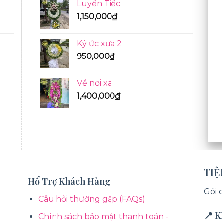
Luyến Tiếc
1,150,000
₫
Ký ức xưa 2
950,000
₫
Về nơi xa
1,400,000
₫
BÓ HOA TƯƠI
TI
Hổ Trợ Khách Hàng
Gói 
Câu hỏi thường gặp (FAQs)
📍 
Chính sách bảo mật thanh toán -