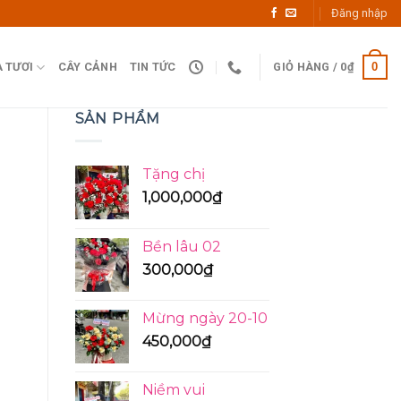
Đăng nhập
0
 TƯƠI
CÂY CẢNH
TIN TỨC
GIỎ HÀNG /
0
₫
SẢN PHẨM
Tặng chị
1,000,000
₫
Bền lâu 02
300,000
₫
Mừng ngày 20-10
450,000
₫
Niềm vui