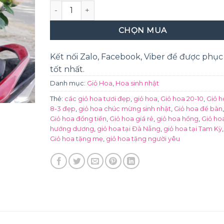
Say đắm số lượng
CHỌN MUA
Kết nối Zalo, Facebook, Viber để được phục
tốt nhất.
Danh mục:
Giỏ Hoa
,
Hoa sinh nhật
Thẻ:
các giỏ hoa tươi đẹp
,
giỏ hoa
,
Giỏ hoa 20-10
,
Giỏ h
8-3 đẹp
,
giỏ hoa chúc mừng sinh nhật
,
Giỏ hoa để bàn
,
Giỏ hoa đồng tiền
,
Giỏ hoa giá rẻ
,
giỏ hoa hồng
,
Giỏ ho
hướng dương
,
giỏ hoa tại Đà Nẵng
,
giỏ hoa tại Tam Kỳ
,
Giỏ hoa tặng mẹ
,
giỏ hoa tặng người yêu