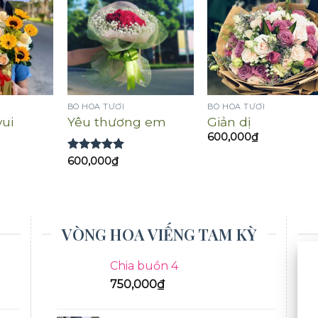
BÓ HOA TƯƠI
BÓ HOA TƯƠI
ui
Yêu thương em
Giản dị
600,000
₫
Được xếp
600,000
₫
hạng
5.00
5 sao
VÒNG HOA VIẾNG TAM KỲ
Chia buồn 4
750,000
₫