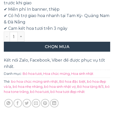
trước khi giao
✔ Miễn phí In banner, thiệp
✔ Có hỗ trợ giao hoa nhanh tại Tam Kỳ- Quảng Nam
& Đà Nẵng
✔ Cam kết hoa tươi trên 3 ngày
Tinh Khôi số lượng
CHỌN MUA
Kết nối Zalo, Facebook, Viber để được phục vụ tốt
nhất.
Danh mục:
Bó hoa tươi
,
Hoa chúc mừng
,
Hoa sinh nhật
Thẻ:
bo hoa chúc mừng sinh nhật
,
Bó hoa đặc biệt
,
bó hoa đẹp
và lạ
,
bó hoa nhẹ nhàng
,
bó hoa sinh nhật vợ
,
Bó hoa tặng 8/3
,
bó
hoa tone trắng
,
bó hoa tươi
,
bó hoa tươi đẹp nhất