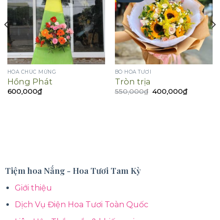
HOA CHÚC MỪNG
BÓ HOA TƯƠI
Hồng Phát
Tròn trịa
Giá
Giá
600,000
₫
550,000
₫
400,000
₫
gốc
hiện
là:
tại
550,000₫.
là:
400,000₫
Tiệm hoa Nắng - Hoa Tươi Tam Kỳ
Giới thiệu
Dịch Vụ Điện Hoa Tươi Toàn Quốc