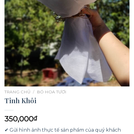
TRANG CHỦ
/
BÓ HOA TƯƠI
Tinh Khôi
350,000
₫
✔ Gửi hình ảnh thực tế sản phẩm của quý khách