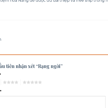
 tiệm hoa Nắng để được ưu đãi thiệp và free ship trong n
.
ầu tiên nhận xét “Rạng ngời”
*
4
5
*