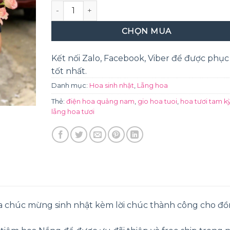
Rạng ngời số lượng
CHỌN MUA
Kết nối Zalo, Facebook, Viber để được phục
tốt nhất.
Danh mục:
Hoa sinh nhật
,
Lẵng hoa
Thẻ:
điện hoa quảng nam
,
gio hoa tuoi
,
hoa tươi tam k
lẵng hoa tươi
hoa chúc mừng sinh nhật kèm lời chúc thành công cho đ