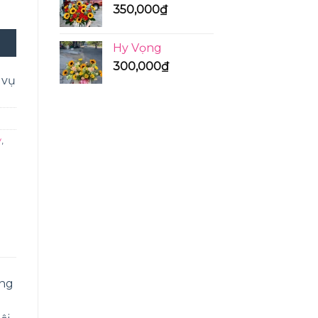
350,000
₫
Hy Vọng
300,000
₫
 vụ
ỳ
,
ồng