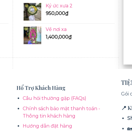
Ký ức xưa 2
950,000
₫
Về nơi xa
1,400,000
₫
BÓ HOA TƯƠI
TI
Hổ Trợ Khách Hàng
Gói 
Câu hỏi thường gặp (FAQs)
📍 
Chính sách bảo mật thanh toán -
Thông tin khách hàng
S
Hướng dẫn đặt hàng
🏡