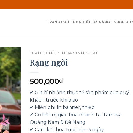
TRANG CHỦ
HOA TƯƠI ĐÀ NẴNG
SHOP HOA
TRANG CHỦ
/
HOA SINH NHẬT
Rạng ngời
500,000
₫
✔ Gửi hình ảnh thực tế sản phẩm của quý
khách trước khi giao
✔ Miễn phí In banner, thiệp
✔ Có hỗ trợ giao hoa nhanh tại Tam Kỳ-
Quảng Nam & Đà Nẵng
✔ Cam kết hoa tươi trên 3 ngày