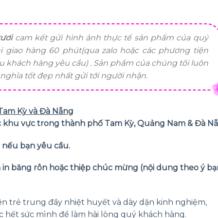
ươi
cam kết gửi hình ảnh thực tế sản phẩm của quý
i giao hàng 60 phút(qua zalo hoặc các phương tiện
ếu khách hàng yêu cầu) . Sản phẩm của chúng tôi luôn
ghĩa tốt đẹp nhất gửi tới người nhận.
ị Tam Kỳ và Đà Nẵng
các khu vực trong thành phố Tam Kỳ, Quảng Nam & Đà N
ỏ nếu bạn yêu cầu.
và in băng rôn hoặc thiệp chúc mừng (nội dung theo ý bạ
ên trẻ trung đầy nhiệt huyết và dày dặn kinh nghiệm,
c hết sức mình để làm hài lòng quý khách hàng.