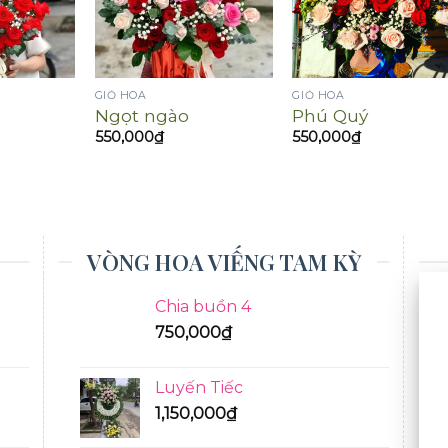
GIỎ HOA
GIỎ HOA
Ngọt ngào
Phú Quý
550,000
₫
550,000
₫
VÒNG HOA VIẾNG TAM KỲ
Chia buồn 4
750,000
₫
Luyến Tiếc
1,150,000
₫