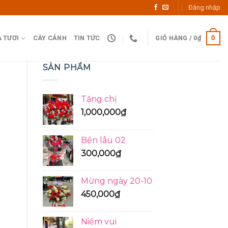
Đăng nhập
0
 TƯƠI
CÂY CẢNH
TIN TỨC
GIỎ HÀNG /
0
₫
SẢN PHẨM
Tặng chị
1,000,000
₫
Bền lâu 02
300,000
₫
Mừng ngày 20-10
450,000
₫
Niềm vui