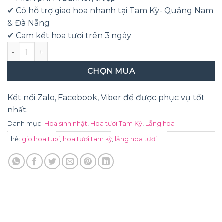
✔ Có hỗ trợ giao hoa nhanh tại Tam Kỳ- Quảng Nam
& Đà Nẵng
✔ Cam kết hoa tươi trên 3 ngày
Xinh tươi số lượng
CHỌN MUA
Kết nối Zalo, Facebook, Viber để được phục vụ tốt
nhất.
Danh mục:
Hoa sinh nhật
,
Hoa tươi Tam Kỳ
,
Lẵng hoa
Thẻ:
gio hoa tuoi
,
hoa tươi tam kỳ
,
lẵng hoa tươi