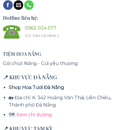
Hotline liên hệ:
0962 024 577
(Có Zalo và Viber )
TIỆM HOA NẮNG
Gói chút Nắng - Gửi yêu thương
📍 KHU VỰC ĐÀ NẴNG
Shop Hoa Tươi Đà Nẵng
🏡 Địa chỉ: K. 342 Hoàng Văn Thái, Liên Chiểu,
Thành phố Đà Nẵng
🗺️
Xem chỉ đường
📍 KHU VỰC TAM KỲ