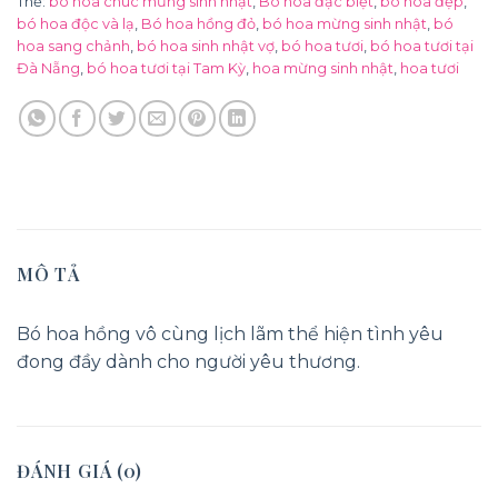
Thẻ:
bo hoa chúc mừng sinh nhật
,
Bó hoa đặc biệt
,
bó hoa đẹp
,
bó hoa độc và lạ
,
Bó hoa hồng đỏ
,
bó hoa mừng sinh nhật
,
bó
hoa sang chảnh
,
bó hoa sinh nhật vợ
,
bó hoa tươi
,
bó hoa tươi tại
Đà Nẵng
,
bó hoa tươi tại Tam Kỳ
,
hoa mừng sinh nhật
,
hoa tươi
MÔ TẢ
Bó hoa hồng vô cùng lịch lãm thể hiện tình yêu
đong đầy dành cho người yêu thương.
ĐÁNH GIÁ (0)