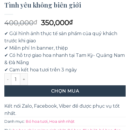
Tình yêu không biên giới
Giá
Giá
400,000
350,000
₫
₫
gốc
hiện
✔ Gửi hình ảnh thực tế sản phẩm của quý khách
là:
tại
trước khi giao
400,000₫.
là:
✔ Miễn phí In banner, thiệp
350,000₫.
✔ Có hỗ trợ giao hoa nhanh tại Tam Kỳ- Quảng Nam
& Đà Nẵng
✔ Cam kết hoa tươi trên 3 ngày
Tình yêu không biên giới số lượng
CHỌN MUA
Kết nối Zalo, Facebook, Viber để được phục vụ tốt
nhất.
Danh mục:
Bó hoa tươi
,
Hoa sinh nhật