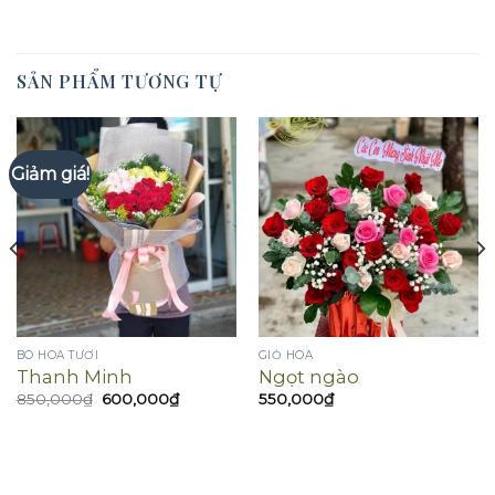
SẢN PHẨM TƯƠNG TỰ
Giảm giá!
BÓ HOA TƯƠI
GIỎ HOA
Thanh Minh
Ngọt ngào
Giá
Giá
850,000
₫
600,000
₫
550,000
₫
gốc
hiện
là:
tại
850,000₫.
là:
600,000₫.