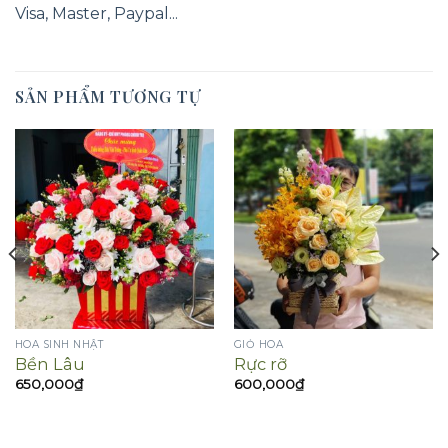
Visa, Master, Paypal...
SẢN PHẨM TƯƠNG TỰ
HOA SINH NHẬT
GIỎ HOA
Bền Lâu
Rực rỡ
650,000
₫
600,000
₫