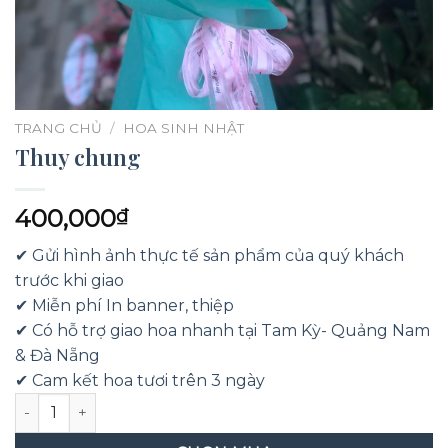
TRANG CHỦ
/
HOA SINH NHẬT
Thuy chung
400,000
₫
✔ Gửi hình ảnh thực tế sản phẩm của quý khách
trước khi giao
✔ Miễn phí In banner, thiệp
✔ Có hỗ trợ giao hoa nhanh tại Tam Kỳ- Quảng Nam
& Đà Nẵng
✔ Cam kết hoa tươi trên 3 ngày
Thuy chung số lượng