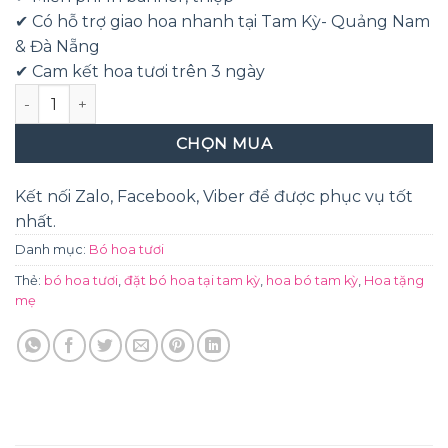
300,000₫.
✔ Có hỗ trợ giao hoa nhanh tại Tam Kỳ- Quảng Nam
& Đà Nẵng
✔ Cam kết hoa tươi trên 3 ngày
Tặng mẹ số lượng
CHỌN MUA
Kết nối Zalo, Facebook, Viber để được phục vụ tốt
nhất.
Danh mục:
Bó hoa tươi
Thẻ:
bó hoa tươi
,
đặt bó hoa tại tam kỳ
,
hoa bó tam kỳ
,
Hoa tặng
mẹ