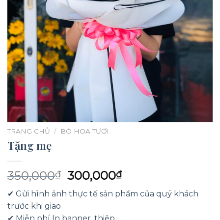
TRANG CHỦ
/
BÓ HOA TƯƠI
Tặng mẹ
Giá
Giá
350,000
300,000
₫
₫
gốc
hiện
✔ Gửi hình ảnh thực tế sản phẩm của quý khách
là:
tại
trước khi giao
350,000₫.
là:
✔ Miễn phí In banner, thiệp