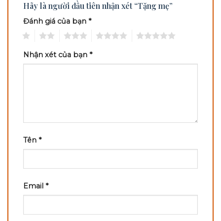
Hãy là người đầu tiên nhận xét “Tặng mẹ”
Đánh giá của bạn
*
1
2
3
4
5
Nhận xét của bạn
*
Tên
*
Email
*