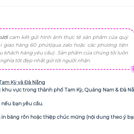
ươi
cam kết gửi hình ảnh thực tế sản phẩm của quý
i giao hàng 60 phút(qua zalo hoặc các phương tiện
ếu khách hàng yêu cầu) . Sản phẩm của chúng tôi luôn
ghĩa tốt đẹp nhất gửi tới người nhận.
ị Tam Kỳ và Đà Nẵng
các khu vực trong thành phố Tam Kỳ, Quảng Nam & Đà N
ỏ nếu bạn yêu cầu.
và in băng rôn hoặc thiệp chúc mừng (nội dung theo ý bạ