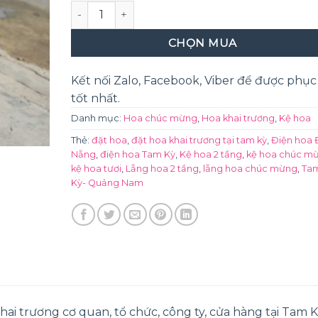
Khai trương phát tài phát lộc số lượng
CHỌN MUA
Kết nối Zalo, Facebook, Viber để được phục
tốt nhất.
Danh mục:
Hoa chúc mừng
,
Hoa khai trương
,
Kệ hoa
Thẻ:
đặt hoa
,
đặt hoa khai trương tại tam kỳ
,
Điện hoa 
Nẵng
,
điện hoa Tam Kỳ
,
Kệ hoa 2 tầng
,
kệ hoa chúc m
kệ hoa tươi
,
Lẵng hoa 2 tầng
,
lẵng hoa chúc mừng
,
Ta
Kỳ- Quảng Nam
i trương cơ quan, tổ chức, công ty, cửa hàng tại Tam K