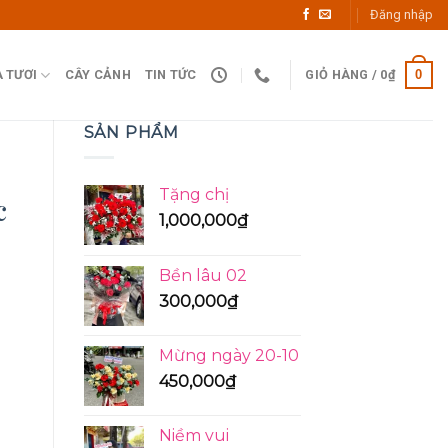
Đăng nhập
0
 TƯƠI
CÂY CẢNH
TIN TỨC
GIỎ HÀNG /
0
₫
SẢN PHẨM
Tặng chị
c
1,000,000
₫
Bền lâu 02
300,000
₫
Mừng ngày 20-10
.
450,000
₫
Niềm vui