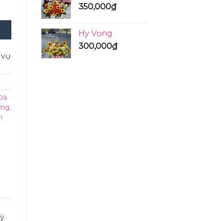
350,000
₫
Hy Vọng
300,000
₫
 vụ
Đà
ừng
,
m
ỳ.