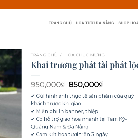
TRANG CHỦ
HOA TƯƠI ĐÀ NẴNG
SHOP HOA
TRANG CHỦ
/
HOA CHÚC MỪNG
Khai trương phát tài phát lộ
Giá
Giá
950,000
850,000
₫
₫
gốc
hiện
✔ Gửi hình ảnh thực tế sản phẩm của quý
là:
tại
khách trước khi giao
950,000₫.
là:
✔ Miễn phí In banner, thiệp
850,000₫
✔ Có hỗ trợ giao hoa nhanh tại Tam Kỳ-
Quảng Nam & Đà Nẵng
✔ Cam kết hoa tươi trên 3 ngày