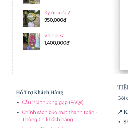
Ký ức xưa 2
950,000
₫
Về nơi xa
1,400,000
₫
BÓ HOA TƯƠI
TI
Hổ Trợ Khách Hàng
Gói 
Câu hỏi thường gặp (FAQs)
📍 
Chính sách bảo mật thanh toán -
Thông tin khách hàng
S