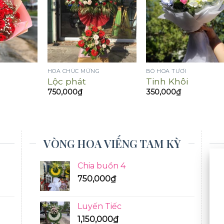
HOA CHÚC MỪNG
BÓ HOA TƯƠI
Lộc phát
Tinh Khôi
750,000
₫
350,000
₫
VÒNG HOA VIẾNG TAM KỲ
Chia buồn 4
750,000
₫
Luyến Tiếc
1,150,000
₫