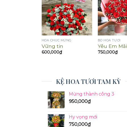
 TƯƠI
HOA CHÚC MỪNG
BÓ HOA TƯƠI
 nắng hạ
Vững tin
Yêu Em Mãi
00
₫
600,000
₫
750,000
₫
KỆ HOA TƯƠI TAM KỲ
Mừng thành công 3
950,000
₫
Hy vọng mới
750,000
₫