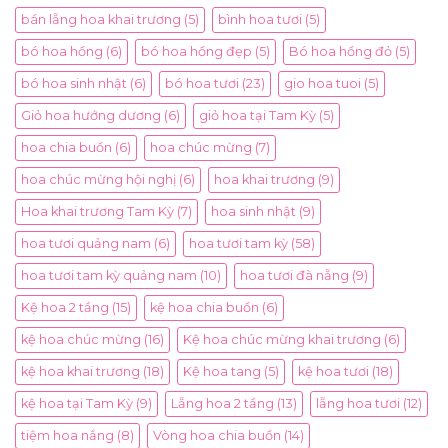
bán lẵng hoa khai trương
(5)
bình hoa tươi
(5)
bó hoa hồng
(6)
bó hoa hồng đẹp
(5)
Bó hoa hồng đỏ
(5)
bó hoa sinh nhật
(6)
bó hoa tươi
(23)
gio hoa tuoi
(5)
Giỏ hoa hướng dương
(6)
giỏ hoa tại Tam Kỳ
(5)
hoa chia buồn
(6)
hoa chúc mừng
(7)
hoa chúc mừng hội nghị
(6)
hoa khai trương
(9)
Hoa khai trương Tam Kỳ
(7)
hoa sinh nhật
(9)
hoa tươi quảng nam
(6)
hoa tươi tam kỳ
(58)
hoa tươi tam kỳ quảng nam
(10)
hoa tươi đà nẵng
(9)
Kệ hoa 2 tầng
(15)
kệ hoa chia buồn
(6)
kệ hoa chúc mừng
(16)
Kệ hoa chúc mừng khai trương
(6)
kệ hoa khai trương
(18)
Kệ hoa tang
(5)
kệ hoa tươi
(18)
kệ hoa tại Tam Kỳ
(9)
Lẵng hoa 2 tầng
(13)
lẵng hoa tươi
(12)
tiệm hoa nắng
(8)
Vòng hoa chia buồn
(14)