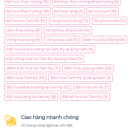
kệ hoa chúc mừng
(16)
Kệ hoa chúc mừng khai trương
(6)
kệ hoa khai trương
(18)
Kệ hoa tang
(5)
kệ hoa tươi
(18)
kệ hoa tại Tam Kỳ
(9)
Lẵng hoa 2 tầng
(13)
lẵng hoa tươi
(12)
tiệm hoa nắng
(8)
Vòng hoa chia buồn
(14)
Vòng hoa tang
(9)
vòng hoa tươi
(5)
Điện hoa Đà Nẵng
(18)
Đặt hoa khai trương tại Tam Ky quảng nam
(6)
Đặt vòng hoa tại Tam Kỳ Quảng Nam
(5)
điểm bán hoa tại Tam Kỳ
(7)
điện hoa quảng nam
(28)
điện hoa Tam Kỳ
(19)
điện hoa Tam Kỳ Quảng Nam
(5)
đặt hoa khai trương tại tam kỳ
(12)
đặt hoa tam kỳ
(7)
đặt hoa tang tại tam kỳ
(8)
đặt kệ hoa tại Tam Kỳ
(9)
Giao hàng nhanh chóng
chỉ trong vòng 2giờ sau khi đặt