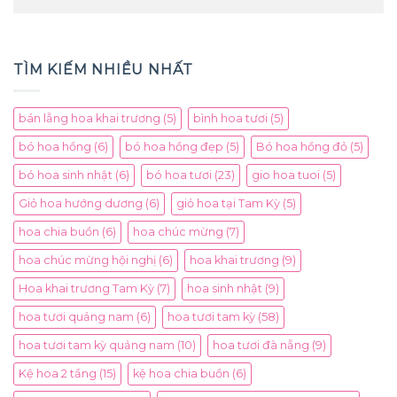
TÌM KIẾM NHIỀU NHẤT
bán lẵng hoa khai trương
(5)
bình hoa tươi
(5)
bó hoa hồng
(6)
bó hoa hồng đẹp
(5)
Bó hoa hồng đỏ
(5)
bó hoa sinh nhật
(6)
bó hoa tươi
(23)
gio hoa tuoi
(5)
Giỏ hoa hướng dương
(6)
giỏ hoa tại Tam Kỳ
(5)
hoa chia buồn
(6)
hoa chúc mừng
(7)
hoa chúc mừng hội nghị
(6)
hoa khai trương
(9)
Hoa khai trương Tam Kỳ
(7)
hoa sinh nhật
(9)
hoa tươi quảng nam
(6)
hoa tươi tam kỳ
(58)
hoa tươi tam kỳ quảng nam
(10)
hoa tươi đà nẵng
(9)
Kệ hoa 2 tầng
(15)
kệ hoa chia buồn
(6)