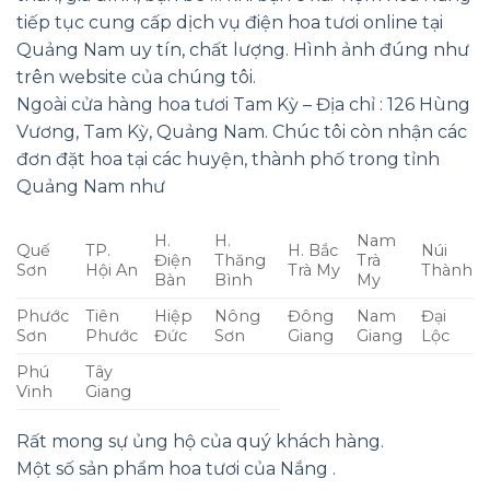
tiếp tục cung cấp dịch vụ điện hoa tươi online tại
Quảng Nam uy tín, chất lượng. Hình ảnh đúng như
trên website của chúng tôi.
Ngoài cửa hàng hoa tươi Tam Kỳ – Địa chỉ : 126 Hùng
Vương, Tam Kỳ, Quảng Nam. Chúc tôi còn nhận các
đơn đặt hoa tại các huyện, thành phố trong tỉnh
Quảng Nam như
H.
H.
Nam
Quế
TP.
H. Bắc
Núi
Điện
Thăng
Trà
Sơn
Hội An
Trà My
Thành
Bàn
Bình
My
Phước
Tiên
Hiệp
Nông
Đông
Nam
Đại
Sơn
Phước
Đức
Sơn
Giang
Giang
Lộc
Phú
Tây
Vinh
Giang
Rất mong sự ủng hộ của quý khách hàng.
Một số sản phẩm hoa tươi của Nắng .