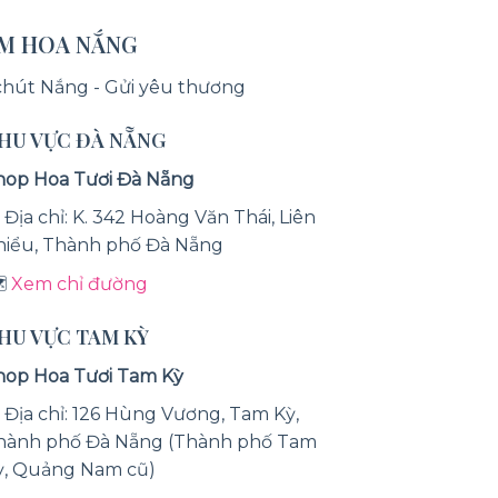
ỆM HOA NẮNG
chút Nắng - Gửi yêu thương
KHU VỰC ĐÀ NẴNG
hop Hoa Tươi Đà Nẵng
 Địa chỉ: K. 342 Hoàng Văn Thái, Liên
hiểu, Thành phố Đà Nẵng
️
Xem chỉ đường
KHU VỰC TAM KỲ
hop Hoa Tươi Tam Kỳ
 Địa chỉ: 126 Hùng Vương, Tam Kỳ,
hành phố Đà Nẵng (Thành phố Tam
ỳ, Quảng Nam cũ)