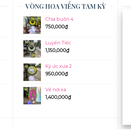
VÒNG HOA VIẾNG TAM KỲ
Chia buồn 4
750,000
₫
Luyến Tiếc
1,150,000
₫
Ký ức xưa 2
950,000
₫
Về nơi xa
1,400,000
₫
BÓ HOA TƯƠI