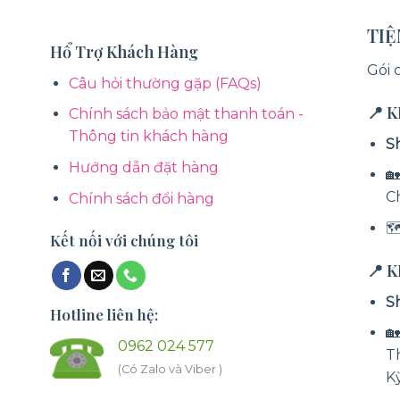
TI
Hổ Trợ Khách Hàng
Gói 
Câu hỏi thường gặp (FAQs)
📍 
Chính sách bảo mật thanh toán -
Thông tin khách hàng
S
Hướng dẫn đặt hàng
🏡
C
Chính sách đổi hàng

Kết nối với chúng tôi
📍 
S
Hotline liên hệ:

0962 024 577
T
(Có Zalo và Viber )
K