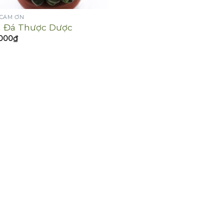
 CẢM ƠN
 Đá Thược Dược
,000
₫