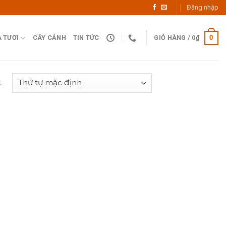
Đăng nhập
0
 TƯƠI
CÂY CẢNH
TIN TỨC
GIỎ HÀNG /
0
₫
t