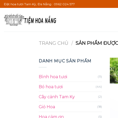
Bỏ
Đặt hoa tươi Tam Kỳ, Đà Nẵng : 0962 024 577
qua
nội
dung
TRANG CHỦ
/
SẢN PHẨM ĐƯỢC 
DANH MỤC SẢN PHẨM
Bình hoa tươi
(11)
Bó hoa tươi
(44)
Cây cảnh Tam Ky
(2)
Giỏ Hoa
(18)
Hoa cảm ơn
(5)