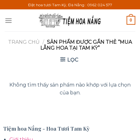
Bỏ
Đặt hoa tươi Tam Kỳ, Đà Nẵng : 0962 024 577
qua
nội
0
dung
TRANG CHỦ
/
SẢN PHẨM ĐƯỢC GẮN THẺ “MUA
LẴNG HOA TẠI TAM KỲ”
LỌC
Không tìm thấy sản phẩm nào khớp với lựa chọn
của bạn.
Tiệm hoa Nắng - Hoa Tươi Tam Kỳ
Giới thiệu