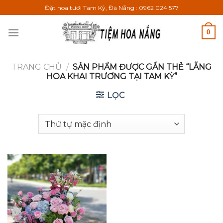
Bỏ
Đặt hoa tươi Tam Kỳ, Đà Nẵng : 0962 024 577
qua
nội
0
dung
TRANG CHỦ
/
SẢN PHẨM ĐƯỢC GẮN THẺ “LẴNG
HOA KHAI TRƯƠNG TẠI TAM KỲ”
LỌC