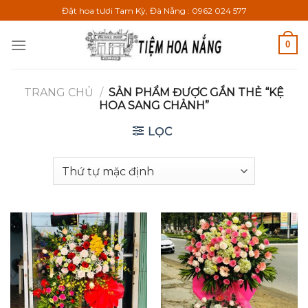
Bỏ
Đặt hoa tươi Tam Kỳ, Đà Nẵng : 0962 024 577
qua
nội
0
dung
TRANG CHỦ
/
SẢN PHẨM ĐƯỢC GẮN THẺ “KỆ
HOA SANG CHẢNH”
LỌC