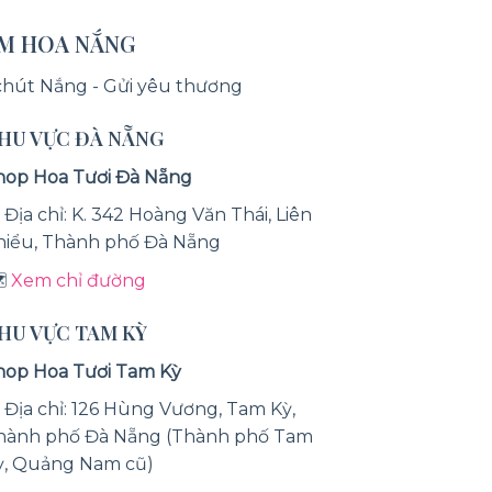
ỆM HOA NẮNG
chút Nắng - Gửi yêu thương
KHU VỰC ĐÀ NẴNG
hop Hoa Tươi Đà Nẵng
 Địa chỉ: K. 342 Hoàng Văn Thái, Liên
hiểu, Thành phố Đà Nẵng
️
Xem chỉ đường
KHU VỰC TAM KỲ
hop Hoa Tươi Tam Kỳ
 Địa chỉ: 126 Hùng Vương, Tam Kỳ,
hành phố Đà Nẵng (Thành phố Tam
ỳ, Quảng Nam cũ)