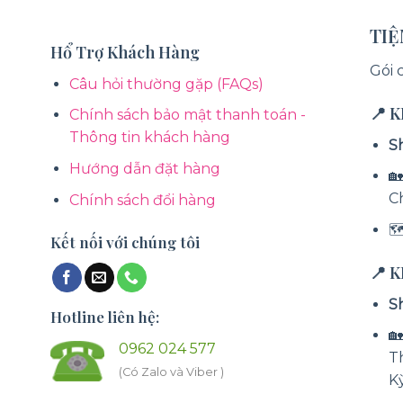
TI
Hổ Trợ Khách Hàng
Gói 
Câu hỏi thường gặp (FAQs)
📍 
Chính sách bảo mật thanh toán -
Thông tin khách hàng
S
Hướng dẫn đặt hàng
🏡
C
Chính sách đổi hàng

Kết nối với chúng tôi
📍 
S
Hotline liên hệ:

0962 024 577
T
(Có Zalo và Viber )
K