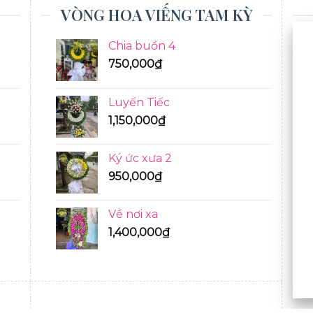
VÒNG HOA VIẾNG TAM KỲ
Chia buồn 4
750,000
₫
Luyến Tiếc
1,150,000
₫
Ký ức xưa 2
950,000
₫
Về nơi xa
1,400,000
₫
BÓ HOA TƯƠI