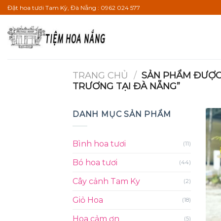
Bỏ
Đặt hoa tươi Tam Kỳ, Đà Nẵng : 0962 024 577
qua
nội
dung
TRANG CHỦ
/
SẢN PHẨM ĐƯỢC 
TRƯƠNG TẠI ĐÀ NẴNG”
DANH MỤC SẢN PHẨM
Bình hoa tươi
(11)
Bó hoa tươi
(44)
Cây cảnh Tam Ky
(2)
Giỏ Hoa
(18)
Hoa cảm ơn
(5)