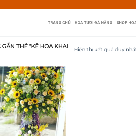
TRANG CHỦ
HOA TƯƠI ĐÀ NẴNG
SHOP HOA
GẮN THẺ “KỆ HOA KHAI
Hiển thị kết quả duy nhấ