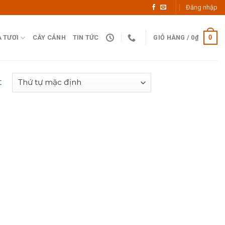
Đăng nhập
0
 TƯƠI
CÂY CẢNH
TIN TỨC
GIỎ HÀNG /
0
₫
t