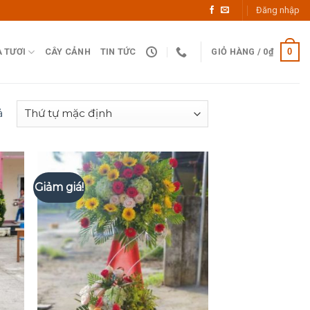
Đăng nhập
0
 TƯƠI
CÂY CẢNH
TIN TỨC
GIỎ HÀNG /
0
₫
ả
Giảm giá!