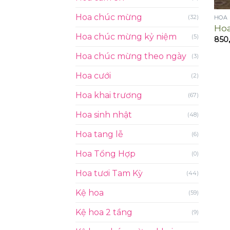
Hoa chúc mừng
(32)
HOA
Hoa
Hoa chúc mừng kỷ niệm
(5)
850
Hoa chúc mừng theo ngày
(3)
Hoa cưới
(2)
Hoa khai trương
(67)
Hoa sinh nhật
(48)
Hoa tang lễ
(6)
Hoa Tổng Hợp
(0)
Hoa tươi Tam Kỳ
(44)
Kệ hoa
(59)
Kệ hoa 2 tầng
(9)