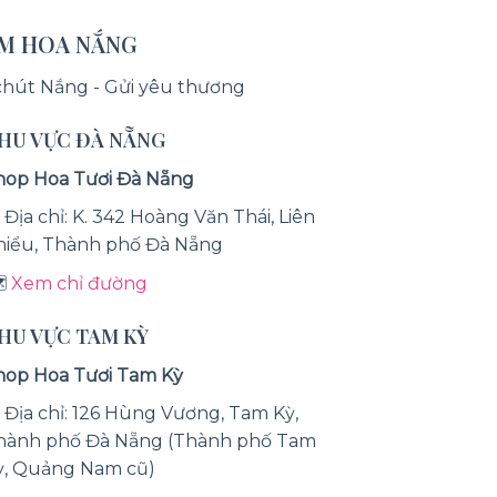
ỆM HOA NẮNG
chút Nắng - Gửi yêu thương
KHU VỰC ĐÀ NẴNG
hop Hoa Tươi Đà Nẵng
 Địa chỉ: K. 342 Hoàng Văn Thái, Liên
hiểu, Thành phố Đà Nẵng
️
Xem chỉ đường
KHU VỰC TAM KỲ
hop Hoa Tươi Tam Kỳ
 Địa chỉ: 126 Hùng Vương, Tam Kỳ,
hành phố Đà Nẵng (Thành phố Tam
ỳ, Quảng Nam cũ)