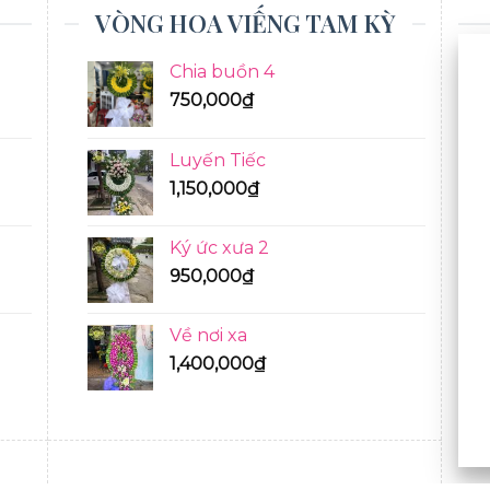
VÒNG HOA VIẾNG TAM KỲ
Chia buồn 4
750,000
₫
Luyến Tiếc
1,150,000
₫
Ký ức xưa 2
950,000
₫
Về nơi xa
1,400,000
₫
BÓ HOA TƯƠI