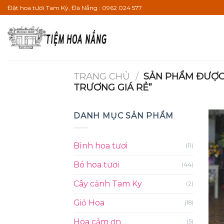
Bỏ
Đặt hoa tươi Tam Kỳ, Đà Nẵng : 0962 024 577
qua
nội
dung
TRANG CHỦ
/
SẢN PHẨM ĐƯỢC 
TRƯƠNG GIÁ RẺ”
DANH MỤC SẢN PHẨM
Bình hoa tươi
(11)
Bó hoa tươi
(44)
Cây cảnh Tam Ky
(2)
Giỏ Hoa
(18)
Hoa cảm ơn
(5)