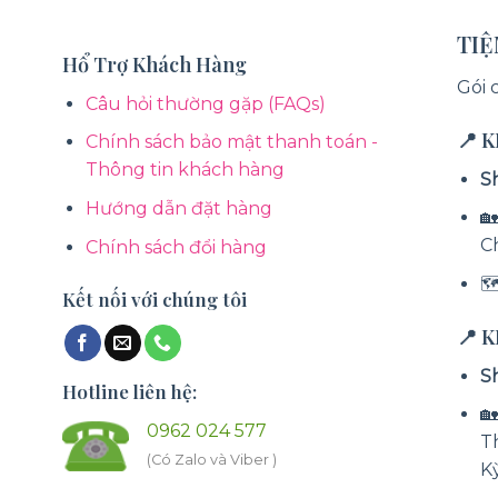
TI
Hổ Trợ Khách Hàng
Gói 
Câu hỏi thường gặp (FAQs)
📍 
Chính sách bảo mật thanh toán -
Thông tin khách hàng
S
Hướng dẫn đặt hàng
🏡
C
Chính sách đổi hàng

Kết nối với chúng tôi
📍 
S
Hotline liên hệ:

0962 024 577
T
(Có Zalo và Viber )
K