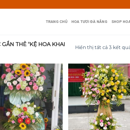
TRANG CHỦ
HOA TƯƠI ĐÀ NẴNG
SHOP HOA
GẮN THẺ “KỆ HOA KHAI
Hiển thị tất cả 3 kết qu