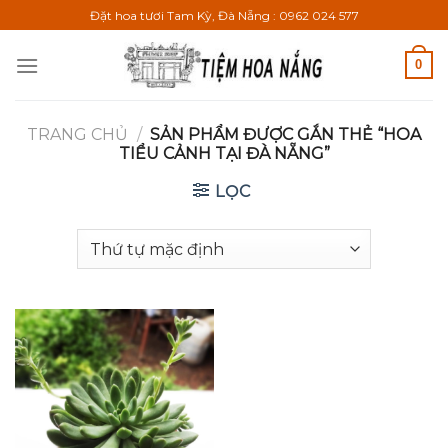
Bỏ
Đặt hoa tươi Tam Kỳ, Đà Nẵng : 0962 024 577
qua
nội
0
dung
TRANG CHỦ
/
SẢN PHẨM ĐƯỢC GẮN THẺ “HOA
TIỂU CẢNH TẠI ĐÀ NẴNG”
LỌC