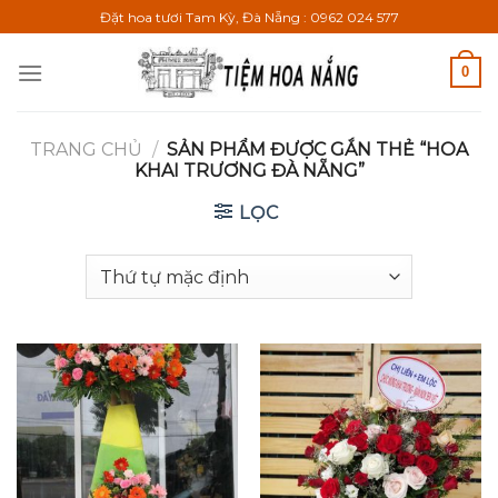
Bỏ
Đặt hoa tươi Tam Kỳ, Đà Nẵng : 0962 024 577
qua
nội
0
dung
TRANG CHỦ
/
SẢN PHẨM ĐƯỢC GẮN THẺ “HOA
KHAI TRƯƠNG ĐÀ NẴNG”
LỌC