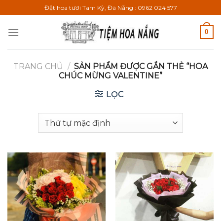
Bỏ
Đặt hoa tươi Tam Kỳ, Đà Nẵng : 0962 024 577
qua
nội
0
dung
TRANG CHỦ
/
SẢN PHẨM ĐƯỢC GẮN THẺ “HOA
CHÚC MỪNG VALENTINE”
LỌC