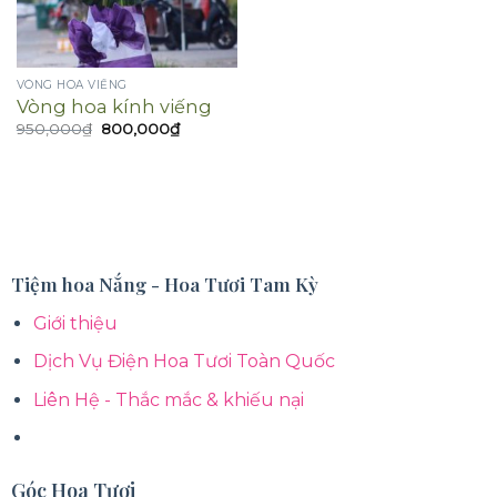
VÒNG HOA VIẾNG
Vòng hoa kính viếng
Giá
Giá
950,000
₫
800,000
₫
gốc
hiện
là:
tại
950,000₫.
là:
800,000₫.
Tiệm hoa Nắng - Hoa Tươi Tam Kỳ
Giới thiệu
Dịch Vụ Điện Hoa Tươi Toàn Quốc
Liên Hệ - Thắc mắc & khiếu nại
Góc Hoa Tươi