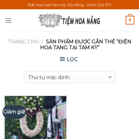
Bỏ
Đặt hoa tươi Tam Kỳ, Đà Nẵng : 0962 024 577
qua
nội
0
dung
TRANG CHỦ
/
SẢN PHẨM ĐƯỢC GẮN THẺ “ĐIỆN
HOA TANG TẠI TAM KỲ”
LỌC
Giảm giá!