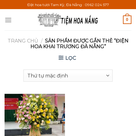
Bỏ
Đặt hoa tươi Tam Kỳ, Đà Nẵng : 0962 024 577
qua
nội
0
dung
TRANG CHỦ
/
SẢN PHẨM ĐƯỢC GẮN THẺ “ĐIỆN
HOA KHAI TRƯƠNG ĐÀ NẴNG”
LỌC