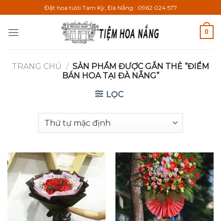
Bỏ
Đặt hoa tươi Tam Kỳ, Đà Nẵng : 0962 024 577
qua
nội
0
dung
TRANG CHỦ
/
SẢN PHẨM ĐƯỢC GẮN THẺ “ĐIỂM
BÁN HOA TẠI ĐÀ NẴNG”
LỌC