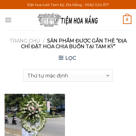
Bỏ
Đặt hoa tươi Tam Kỳ, Đà Nẵng : 0962 024 577
qua
nội
0
dung
TRANG CHỦ
/
SẢN PHẨM ĐƯỢC GẮN THẺ “ĐỊA
CHỈ ĐẶT HOA CHIA BUỒN TẠI TAM KỲ”
LỌC