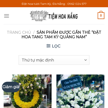
Bỏ
Đặt hoa tươi Tam Kỳ, Đà Nẵng : 0962 024 577
qua
nội
0
dung
TRANG CHỦ
/
SẢN PHẨM ĐƯỢC GẮN THẺ “ĐẶT
HOA TANG TAM KỲ QUẢNG NAM”
LỌC
Giảm giá!