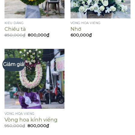
KIỂU DÁNG
VÒNG HOA VIẾNG
Chiều tà
Nhớ
Giá
Giá
850,000
₫
800,000
₫
600,000
₫
gốc
hiện
là:
tại
850,000₫.
là:
800,000₫.
Giảm giá!
VÒNG HOA VIẾNG
Vòng hoa kính viếng
Giá
Giá
950,000
₫
800,000
₫
gốc
hiện
là:
tại