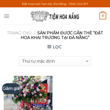
Bỏ
Đặt hoa tươi Tam Kỳ, Đà Nẵng : 0962 024 577
qua
nội
0
dung
TRANG CHỦ
/
SẢN PHẨM ĐƯỢC GẮN THẺ “ĐẶT
HOA KHAI TRƯƠNG TẠI ĐÀ NẴNG”
LỌC
Giảm giá!