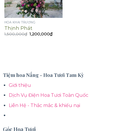
HOA KHAI TRƯƠNG
Thịnh Phát
Giá
Giá
1,500,000
₫
1,200,000
₫
gốc
hiện
là:
tại
1,500,000₫.
là:
1,200,000₫.
Tiệm hoa Nắng - Hoa Tươi Tam Kỳ
Giới thiệu
Dịch Vụ Điện Hoa Tươi Toàn Quốc
Liên Hệ - Thắc mắc & khiếu nại
Góc Hoa Tươi