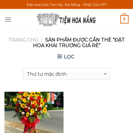
Bỏ
Đặt hoa tươi Tam Kỳ, Đà Nẵng : 0962 024 577
qua
nội
0
dung
TRANG CHỦ
/
SẢN PHẨM ĐƯỢC GẮN THẺ “ĐẶT
HOA KHAI TRƯƠNG GIÁ RẺ”
LỌC