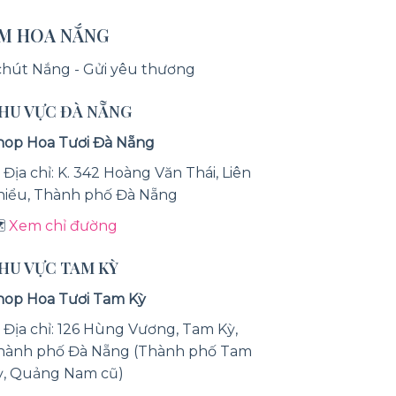
ỆM HOA NẮNG
chút Nắng - Gửi yêu thương
KHU VỰC ĐÀ NẴNG
hop Hoa Tươi Đà Nẵng
 Địa chỉ: K. 342 Hoàng Văn Thái, Liên
hiểu, Thành phố Đà Nẵng
️
Xem chỉ đường
KHU VỰC TAM KỲ
hop Hoa Tươi Tam Kỳ
 Địa chỉ: 126 Hùng Vương, Tam Kỳ,
hành phố Đà Nẵng (Thành phố Tam
ỳ, Quảng Nam cũ)