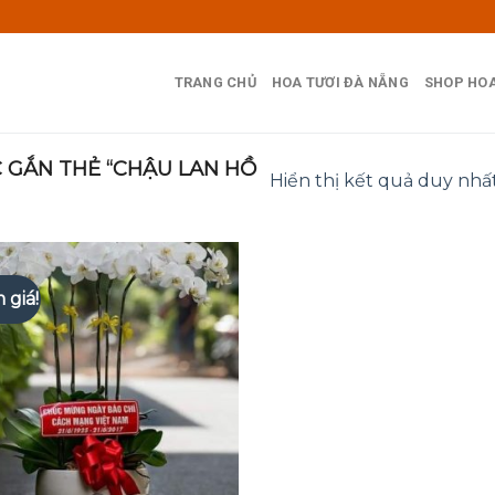
TRANG CHỦ
HOA TƯƠI ĐÀ NẴNG
SHOP HOA
GẮN THẺ “CHẬU LAN HỒ
Hiển thị kết quả duy nhấ
 giá!