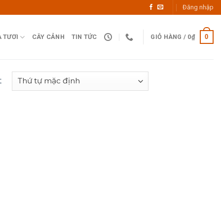
Đăng nhập
0
 TƯƠI
CÂY CẢNH
TIN TỨC
GIỎ HÀNG /
0
₫
t