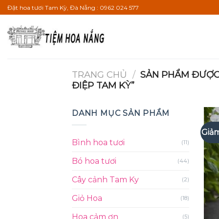
Bỏ
Đặt hoa tươi Tam Kỳ, Đà Nẵng : 0962 024 577
qua
nội
dung
TRANG CHỦ
/
SẢN PHẨM ĐƯỢC 
ĐIỆP TAM KỲ”
DANH MỤC SẢN PHẨM
Giảm
Bình hoa tươi
(11)
Bó hoa tươi
(44)
Cây cảnh Tam Ky
(2)
Giỏ Hoa
(18)
Hoa cảm ơn
(5)