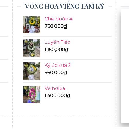
VÒNG HOA VIẾNG TAM KỲ
Chia buồn 4
750,000
₫
Luyến Tiếc
1,150,000
₫
Ký ức xưa 2
950,000
₫
Về nơi xa
1,400,000
₫
BÓ HOA TƯƠI