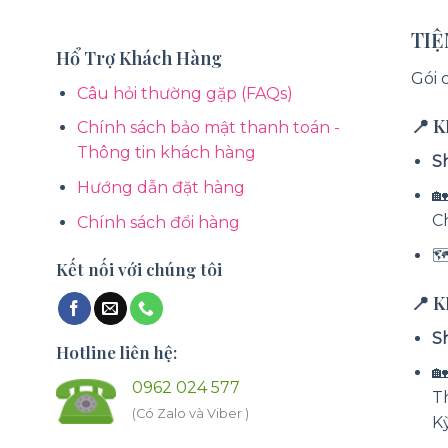
TI
Hổ Trợ Khách Hàng
Gói 
Câu hỏi thường gặp (FAQs)
📍 
Chính sách bảo mật thanh toán -
Thông tin khách hàng
S
Hướng dẫn đặt hàng
🏡
C
Chính sách đổi hàng

Kết nối với chúng tôi
📍 
S
Hotline liên hệ:

0962 024 577
T
(Có Zalo và Viber )
K