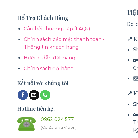
TI
Hổ Trợ Khách Hàng
Gói 
Câu hỏi thường gặp (FAQs)
📍 
Chính sách bảo mật thanh toán -
Thông tin khách hàng
S
Hướng dẫn đặt hàng
🏡
C
Chính sách đổi hàng

Kết nối với chúng tôi
📍 
S
Hotline liên hệ:

0962 024 577
T
(Có Zalo và Viber )
K