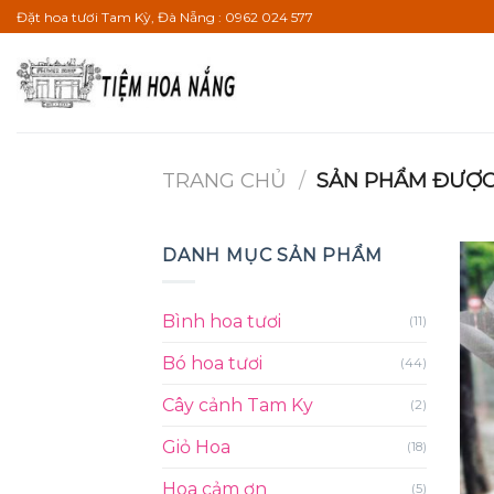
Bỏ
Đặt hoa tươi Tam Kỳ, Đà Nẵng : 0962 024 577
qua
nội
dung
TRANG CHỦ
/
SẢN PHẨM ĐƯỢC 
DANH MỤC SẢN PHẨM
Bình hoa tươi
(11)
Bó hoa tươi
(44)
Cây cảnh Tam Ky
(2)
Giỏ Hoa
(18)
Hoa cảm ơn
(5)