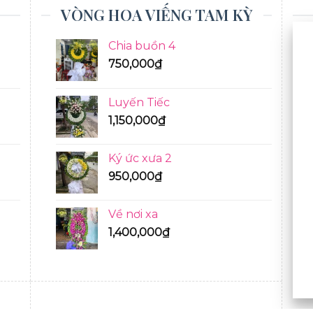
VÒNG HOA VIẾNG TAM KỲ
Chia buồn 4
750,000
₫
Luyến Tiếc
1,150,000
₫
Ký ức xưa 2
950,000
₫
Về nơi xa
1,400,000
₫
BÓ HOA TƯƠI