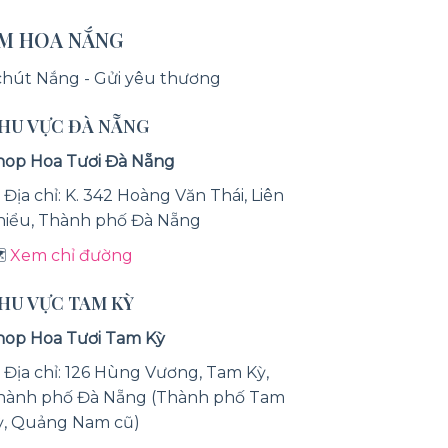
ỆM HOA NẮNG
chút Nắng - Gửi yêu thương
KHU VỰC ĐÀ NẴNG
hop Hoa Tươi Đà Nẵng
 Địa chỉ: K. 342 Hoàng Văn Thái, Liên
hiểu, Thành phố Đà Nẵng
️
Xem chỉ đường
KHU VỰC TAM KỲ
hop Hoa Tươi Tam Kỳ
 Địa chỉ: 126 Hùng Vương, Tam Kỳ,
hành phố Đà Nẵng (Thành phố Tam
ỳ, Quảng Nam cũ)