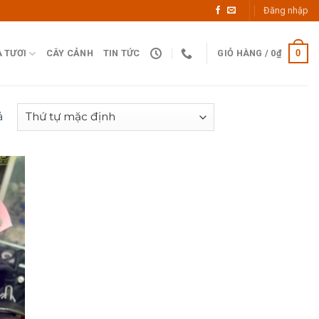
Đăng nhập
0
 TƯƠI
CÂY CẢNH
TIN TỨC
GIỎ HÀNG /
0
₫
ả