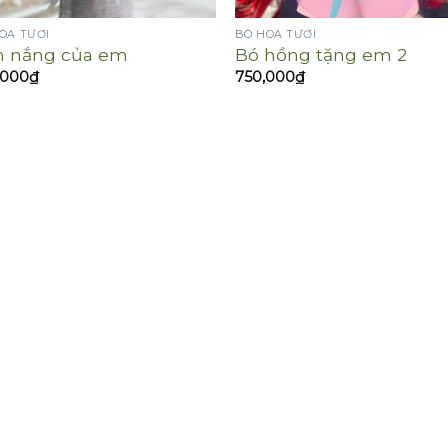
OA TƯƠI
BÓ HOA TƯƠI
h nắng của em
Bó hồng tặng em 2
,000
₫
750,000
₫