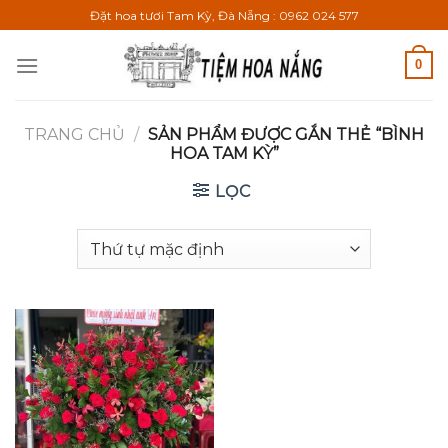
Bỏ
Đặt hoa tươi Tam Kỳ, Đà Nẵng : 0962 024 577
qua
nội
0
dung
TRANG CHỦ
/
SẢN PHẨM ĐƯỢC GẮN THẺ “BÌNH
HOA TAM KỲ”
LỌC