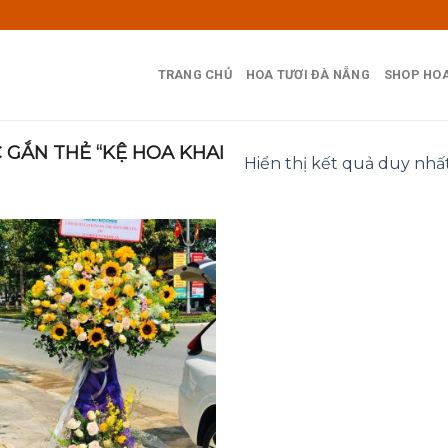
TRANG CHỦ
HOA TƯƠI ĐÀ NẴNG
SHOP HOA
GẮN THẺ “KỆ HOA KHAI
Hiển thị kết quả duy nhấ