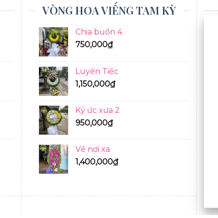
VÒNG HOA VIẾNG TAM KỲ
Chia buồn 4
750,000
₫
Luyến Tiếc
1,150,000
₫
Ký ức xưa 2
950,000
₫
Về nơi xa
1,400,000
₫
BÓ HOA TƯƠI