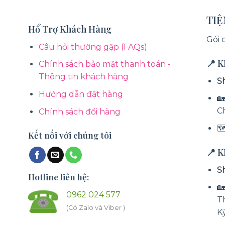
TI
Hổ Trợ Khách Hàng
Gói 
Câu hỏi thường gặp (FAQs)
📍 
Chính sách bảo mật thanh toán -
Thông tin khách hàng
S
Hướng dẫn đặt hàng
🏡
C
Chính sách đổi hàng

Kết nối với chúng tôi
📍 
S
Hotline liên hệ:

0962 024 577
T
(Có Zalo và Viber )
K