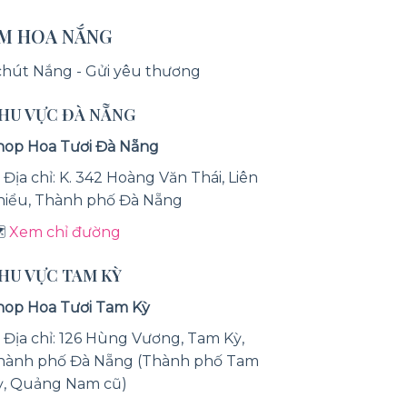
ỆM HOA NẮNG
chút Nắng - Gửi yêu thương
KHU VỰC ĐÀ NẴNG
hop Hoa Tươi Đà Nẵng
 Địa chỉ: K. 342 Hoàng Văn Thái, Liên
hiểu, Thành phố Đà Nẵng
️
Xem chỉ đường
KHU VỰC TAM KỲ
hop Hoa Tươi Tam Kỳ
 Địa chỉ: 126 Hùng Vương, Tam Kỳ,
hành phố Đà Nẵng (Thành phố Tam
ỳ, Quảng Nam cũ)