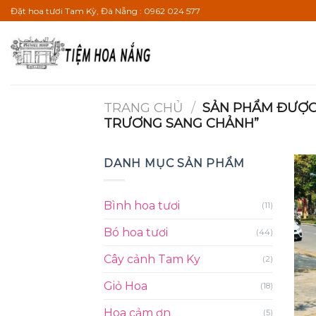
Bỏ
Đặt hoa tươi Tam Kỳ, Đà Nẵng : 0962 024 577
qua
nội
dung
TRANG CHỦ
/
SẢN PHẨM ĐƯỢC 
TRƯƠNG SANG CHẢNH”
DANH MỤC SẢN PHẨM
Bình hoa tươi
(11)
Bó hoa tươi
(44)
Cây cảnh Tam Ky
(2)
Giỏ Hoa
(18)
Hoa cảm ơn
(5)