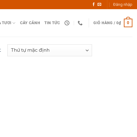
Đăng nhập
0
 TƯƠI
CÂY CẢNH
TIN TỨC
GIỎ HÀNG /
0
₫
t