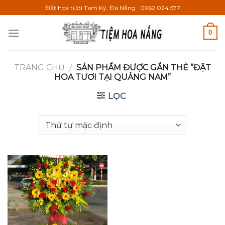
Bỏ
Đặt hoa tươi Tam Kỳ, Đà Nẵng : 0962 024 577
qua
nội
0
dung
TRANG CHỦ
/
SẢN PHẨM ĐƯỢC GẮN THẺ “ĐẶT
HOA TƯƠI TẠI QUẢNG NAM”
LỌC