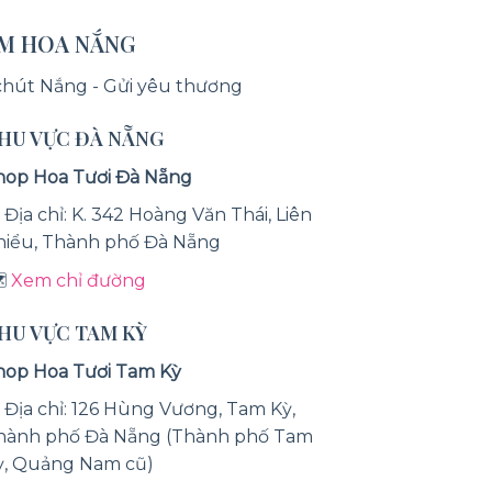
ỆM HOA NẮNG
chút Nắng - Gửi yêu thương
KHU VỰC ĐÀ NẴNG
hop Hoa Tươi Đà Nẵng
 Địa chỉ: K. 342 Hoàng Văn Thái, Liên
hiểu, Thành phố Đà Nẵng
️
Xem chỉ đường
KHU VỰC TAM KỲ
hop Hoa Tươi Tam Kỳ
 Địa chỉ: 126 Hùng Vương, Tam Kỳ,
hành phố Đà Nẵng (Thành phố Tam
ỳ, Quảng Nam cũ)