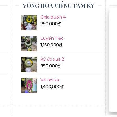
VÒNG HOA VIẾNG TAM KỲ
Chia buồn 4
750,000
₫
Luyến Tiếc
1,150,000
₫
Ký ức xưa 2
950,000
₫
Về nơi xa
1,400,000
₫
BÓ HOA TƯƠI