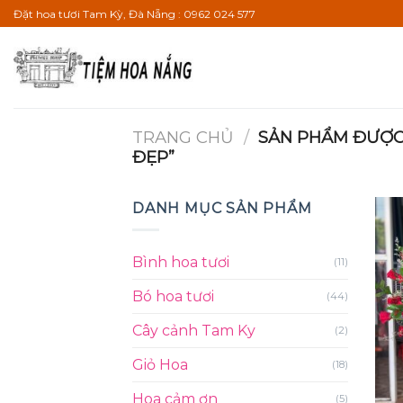
Bỏ
Đặt hoa tươi Tam Kỳ, Đà Nẵng : 0962 024 577
qua
nội
dung
TRANG CHỦ
/
SẢN PHẨM ĐƯỢC 
ĐẸP”
DANH MỤC SẢN PHẨM
Bình hoa tươi
(11)
Bó hoa tươi
(44)
Cây cảnh Tam Ky
(2)
Giỏ Hoa
(18)
Hoa cảm ơn
(5)