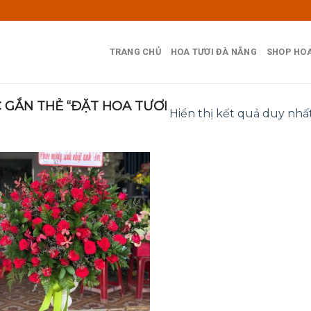
TRANG CHỦ
HOA TƯƠI ĐÀ NẴNG
SHOP HOA
GẮN THẺ “ĐẶT HOA TƯƠI
Hiển thị kết quả duy nhấ