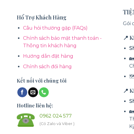
TI
Hổ Trợ Khách Hàng
Gói 
Câu hỏi thường gặp (FAQs)
📍 
Chính sách bảo mật thanh toán -
Thông tin khách hàng
S
Hướng dẫn đặt hàng
🏡
C
Chính sách đổi hàng

Kết nối với chúng tôi
📍 
S
Hotline liên hệ:

0962 024 577
T
(Có Zalo và Viber )
K