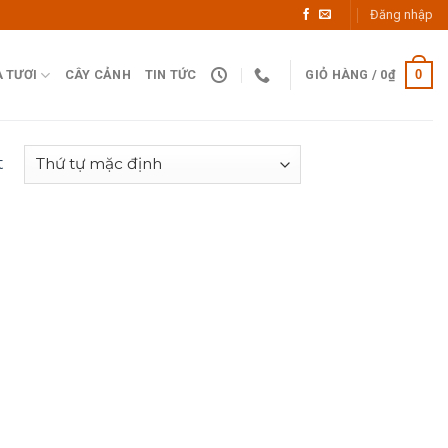
Đăng nhập
0
 TƯƠI
CÂY CẢNH
TIN TỨC
GIỎ HÀNG /
0
₫
t