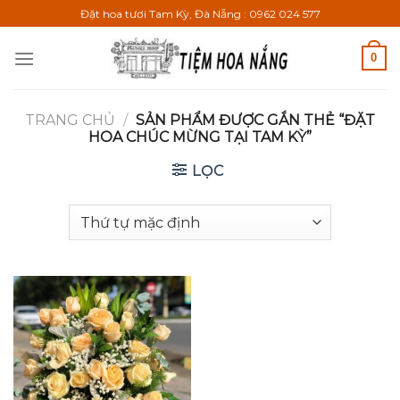
Bỏ
Đặt hoa tươi Tam Kỳ, Đà Nẵng : 0962 024 577
qua
nội
0
dung
TRANG CHỦ
/
SẢN PHẨM ĐƯỢC GẮN THẺ “ĐẶT
HOA CHÚC MỪNG TẠI TAM KỲ”
LỌC